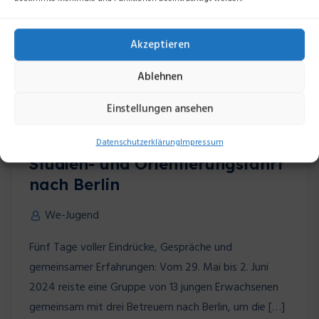
Akzeptieren
Ablehnen
Einstellungen ansehen
2024
Datenschutzerklärung
Impressum
Studien- und Orientierungsfahrt
nach Berlin
We-Jugend
Fünf Tage voller Eindrücke, Gespräche und
gemeinsamer Erfahrungen: Vom 29. Mai bis 2. Juni
2024 reiste eine Gruppe von 13 jungen Erwachsenen
gemeinsam mit drei Betreuern nach Berlin, um die […]