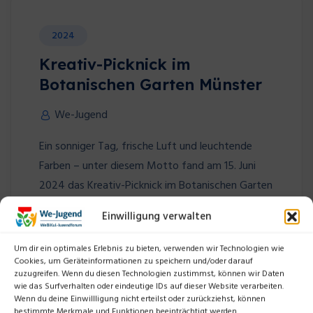
2024
Kreativ-Picknick im
Botanischen Garten Münster
We-Jugend
Ein sonniger Tag, frische Luft und leuchtende
Farben – unter diesem Motto fand am 15. Juni
2024 das Kreativ-Picknick im Botanischen Garten
Münster statt. Sechs Jugendliche der 10. und 11.
Einwilligung verwalten
[…]
Um dir ein optimales Erlebnis zu bieten, verwenden wir Technologien wie
Cookies, um Geräteinformationen zu speichern und/oder darauf
WEITERLESEN
zuzugreifen. Wenn du diesen Technologien zustimmst, können wir Daten
wie das Surfverhalten oder eindeutige IDs auf dieser Website verarbeiten.
Wenn du deine Einwillligung nicht erteilst oder zurückziehst, können
bestimmte Merkmale und Funktionen beeinträchtigt werden.