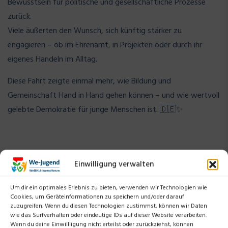
Bewusstsein für politische und gesellschaftliche Prozesse
zurück.
Viele äußerten den Wunsch, sich künftig stärker zu
engagieren – ob im Ehrenamt, in Projekten oder durch ihr
eigenes Handeln im Alltag.
Diese Fahrt zeigte einmal mehr, wie Bildung und
Gemeinschaft Hand in Hand gehen können – und wie wertvoll
gelebte Demokratie für junge Menschen ist. 🇩🇪✨
Einwilligung verwalten
Um dir ein optimales Erlebnis zu bieten, verwenden wir Technologien wie
Cookies, um Geräteinformationen zu speichern und/oder darauf
zuzugreifen. Wenn du diesen Technologien zustimmst, können wir Daten
Suchen
wie das Surfverhalten oder eindeutige IDs auf dieser Website verarbeiten.
Wenn du deine Einwillligung nicht erteilst oder zurückziehst, können