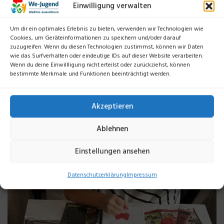
Einwilligung verwalten
We-Jugend
Am 18. Mai 2025 fand im Webikul e.V. Münster eine
Um dir ein optimales Erlebnis zu bieten, verwenden wir Technologien wie
Cookies, um Geräteinformationen zu speichern und/oder darauf
feierliche Muttertagsveranstaltung statt, an der 26
zuzugreifen. Wenn du diesen Technologien zustimmst, können wir Daten
wie das Surfverhalten oder eindeutige IDs auf dieser Website verarbeiten.
Kinder und Jugendliche (1.–12. Klasse) gemeinsam mit
Wenn du deine Einwillligung nicht erteilst oder zurückziehst, können
ihren Müttern teilnahmen. Begleitet wurde das
bestimmte Merkmale und Funktionen beeinträchtigt werden.
Programm […]
Akzeptieren
WEITERLESEN
Ablehnen
Einstellungen ansehen
Datenschutzerklärung
Impressum