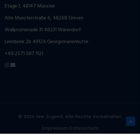
Etage 1, 48147 Münster
Alte Münsterstraße 6, 48268 Greven
Wallpromenade 31 48231 Warendorf
Leimbrink 2b 49124 Georgsmarienhütte
+49 2571 587 1121
© 2026 We-Jugend. Alle Rechte Vorbehalten.
Impressum
Datenschutz