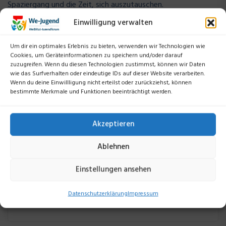
Spaziergang und die Zeit, sich auszutauschen.
Einwilligung verwalten
Mit neuer Motivation und gestärkten Freundschaften gingen
die Jugendlichen nach Hause – und mit dem Wunsch, solche
Um dir ein optimales Erlebnis zu bieten, verwenden wir Technologien wie
Momente künftig öfter zu erleben.
Cookies, um Geräteinformationen zu speichern und/oder darauf
zuzugreifen. Wenn du diesen Technologien zustimmst, können wir Daten
wie das Surfverhalten oder eindeutige IDs auf dieser Website verarbeiten.
Wenn du deine Einwillligung nicht erteilst oder zurückziehst, können
bestimmte Merkmale und Funktionen beeinträchtigt werden.
Akzeptieren
Ablehnen
Suchen
Einstellungen ansehen
Suchen
Datenschutzerklärung
Impressum