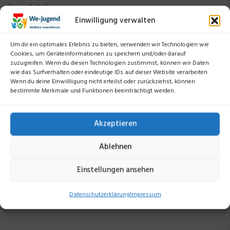
Jugend stehen:
Einwilligung verwalten
Begegnung, Zusammenhalt und Freude am Miteinander.
Ein Tag, der nicht nur das Jahr abrundete, sondern auch Lust
Um dir ein optimales Erlebnis zu bieten, verwenden wir Technologien wie
auf all das machte, was noch kommt.
Cookies, um Geräteinformationen zu speichern und/oder darauf
zuzugreifen. Wenn du diesen Technologien zustimmst, können wir Daten
wie das Surfverhalten oder eindeutige IDs auf dieser Website verarbeiten.
Wenn du deine Einwillligung nicht erteilst oder zurückziehst, können
bestimmte Merkmale und Funktionen beeinträchtigt werden.
Akzeptieren
Ablehnen
Suchen
Einstellungen ansehen
Suchen
Datenschutzerklärung
Impressum