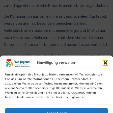
zukünftige ehrenamtliche Projekte innerhalb der Jugendarbeit.
Die Kombination aus Lernen, Freizeit und sozialem Austausch
wurde von allen als besonders bereichernd erlebt.
Viele berichteten, dass sie mit neuer Energie und Motivation
nach Hause zurückkehrten – und mit dem Gefühl, Teil einer
Gemeinschaft zu sein, die über das Studium hinaus verbindet.
So zeigte die Sommerfreizeit in Duisburg, dass Lernen am
besten dort funktioniert, wo Gemeinschaft, Offenheit und
Einwilligung verwalten
Lebensfreude zusammentreffen.
Um dir ein optimales Erlebnis zu bieten, verwenden wir Technologien wie
Cookies, um Geräteinformationen zu speichern und/oder darauf
zuzugreifen. Wenn du diesen Technologien zustimmst, können wir Daten
wie das Surfverhalten oder eindeutige IDs auf dieser Website verarbeiten.
Wenn du deine Einwillligung nicht erteilst oder zurückziehst, können
bestimmte Merkmale und Funktionen beeinträchtigt werden.