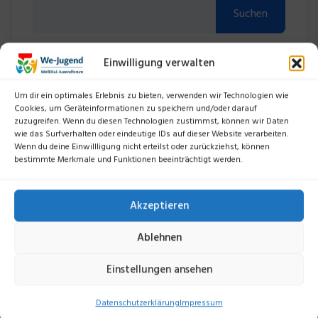
Suchen
Einwilligung verwalten
Um dir ein optimales Erlebnis zu bieten, verwenden wir Technologien wie
Kategorien
Cookies, um Geräteinformationen zu speichern und/oder darauf
zuzugreifen. Wenn du diesen Technologien zustimmst, können wir Daten
wie das Surfverhalten oder eindeutige IDs auf dieser Website verarbeiten.
2022
11
Wenn du deine Einwillligung nicht erteilst oder zurückziehst, können
bestimmte Merkmale und Funktionen beeinträchtigt werden.
2023
12
2024
16
Akzeptieren
2025
12
Ablehnen
2026
2
Einstellungen ansehen
Datenschutzerklärung
Impressum