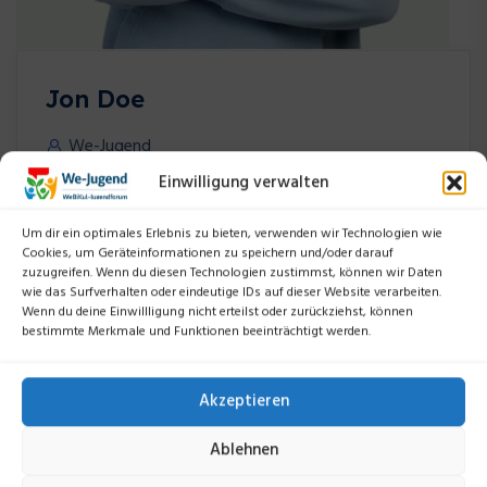
Jon Doe
We-Jugend
Einwilligung verwalten
when an unknown printer took a galley of type and
scrambled to make a type specimen book. It has
Um dir ein optimales Erlebnis zu bieten, verwenden wir Technologien wie
Cookies, um Geräteinformationen zu speichern und/oder darauf
survived not only five centuries, but also the leap into
zuzugreifen. Wenn du diesen Technologien zustimmst, können wir Daten
electronic.
wie das Surfverhalten oder eindeutige IDs auf dieser Website verarbeiten.
Wenn du deine Einwillligung nicht erteilst oder zurückziehst, können
bestimmte Merkmale und Funktionen beeinträchtigt werden.
WEITERLESEN
Akzeptieren
Ablehnen