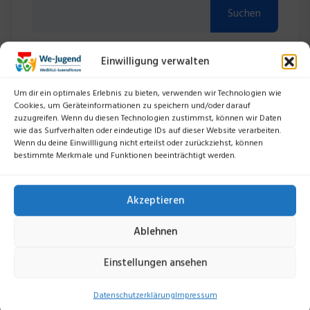
Suchen
Einwilligung verwalten
Um dir ein optimales Erlebnis zu bieten, verwenden wir Technologien wie
Kategorien
Cookies, um Geräteinformationen zu speichern und/oder darauf
zuzugreifen. Wenn du diesen Technologien zustimmst, können wir Daten
wie das Surfverhalten oder eindeutige IDs auf dieser Website verarbeiten.
2022
11
Wenn du deine Einwillligung nicht erteilst oder zurückziehst, können
bestimmte Merkmale und Funktionen beeinträchtigt werden.
2023
12
2024
16
Akzeptieren
2025
12
Ablehnen
2026
2
Einstellungen ansehen
Datenschutzerklärung
Impressum