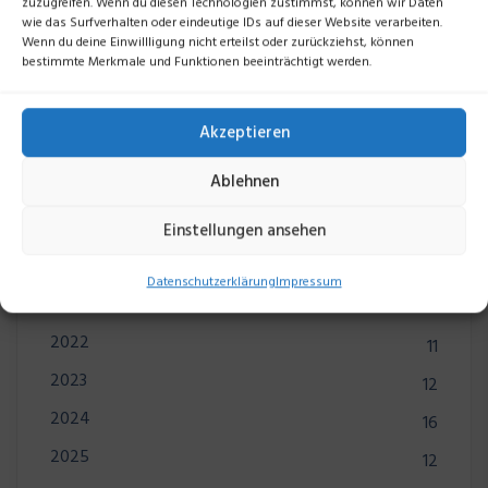
zuzugreifen. Wenn du diesen Technologien zustimmst, können wir Daten
wie das Surfverhalten oder eindeutige IDs auf dieser Website verarbeiten.
Wenn du deine Einwillligung nicht erteilst oder zurückziehst, können
Suchen
bestimmte Merkmale und Funktionen beeinträchtigt werden.
Akzeptieren
Suchen
Ablehnen
Einstellungen ansehen
Kategorien
Datenschutzerklärung
Impressum
2022
11
2023
12
2024
16
2025
12