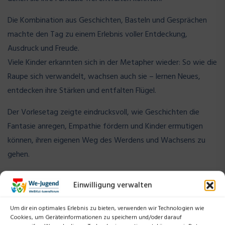
Die Kombination aus Geschichten, Basteln und Gesprächen
machte den Tag zu einem Erlebnis voller Entdeckung,
Ausdruck und Freude.
Viele Kinder erkannten sich in der Metapher wieder: So wie die
Raupe sich verwandelt, wachsen auch sie – lernen Neues,
entdecken ihre Stärken und entfalten Flügel.
Der Vorlesetag zeigte eindrucksvoll, wie Geschichten die
Fantasie anregen, Empathie fördern und Kinder ermutigen
können, ihren eigenen Weg des Werdens und Wachsens zu
gehen.
Einwilligung verwalten
Um dir ein optimales Erlebnis zu bieten, verwenden wir Technologien wie
Cookies, um Geräteinformationen zu speichern und/oder darauf